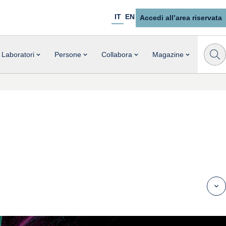
IT
EN
Accedi all’area riservata
Laboratori
Persone
Collabora
Magazine