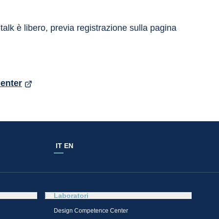
 talk è libero, previa registrazione sulla pagina 
Center
IT
EN
Laboratori
Design Competence Center​