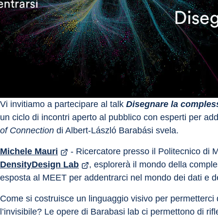
Vi invitiamo a partecipare al talk 
Disegnare la compless
un ciclo di incontri aperto al pubblico con esperti per ad
of Connection
 di Albert-László Barabási svela.
Michele Mauri
 - Ricercatore presso il Politecnico di 
DensityDesign Lab
, esplorerà il mondo della compl
esposta al MEET per addentrarci nel mondo dei dati e d
Come si costruisce un linguaggio visivo per permetterci 
l’invisibile? Le opere di Barabasi lab ci permettono di rifl