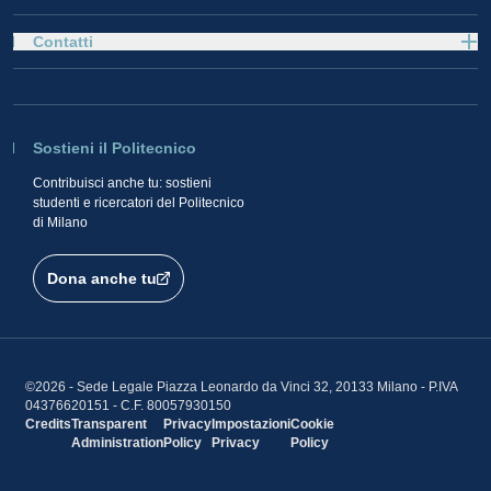
Contatti
Sostieni il Politecnico
Contribuisci anche tu: sostieni
studenti e ricercatori del Politecnico
di Milano
Dona anche tu
©2026 - Sede Legale Piazza Leonardo da Vinci 32, 20133 Milano - P.IVA
04376620151 - C.F. 80057930150
Credits
Transparent
Privacy
Impostazioni
Cookie
Administration
Policy
Privacy
Policy