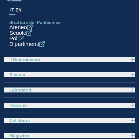
IT
EN
Strutture del Politecnico
Ateneo
Scuole
Poli
Dipartimenti
Il Dipartimento
Ricerca
Laboratori
Persone
Collabora
Magazine