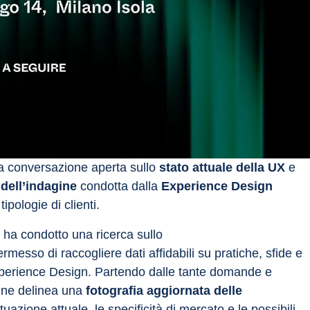
na conversazione aperta sullo
 stato attuale della UX
 e 
i dell’indagine 
condotta dalla 
Experience Design 
ipologie di clienti.
a condotto una ricerca sullo 
messo di raccogliere dati affidabili su pratiche, sfide e 
xperience Design. Partendo dalle tante domande e 
ine delinea una 
fotografia aggiornata delle 
tuazione attuale, le specificità di mercato e le possibili 