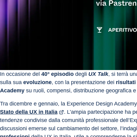
In occasione del 
40° episodio
 degli
UX Talk
, si terrà u
sulla sua 
evoluzione
, con la presentazione dei
 risultat
Academy 
su ruoli, compensi, distribuzione geografica e t
Tra dicembre e gennaio, la Experience Design Academy h
Stato della UX in Italia
. L’ampia partecipazione ha per
tendenze condivise dalla comunità professionale dell’E
discussioni emerse sul cambiamento del settore, l’indag
professioni 
della UX in Italia, utile a comprenderne la si