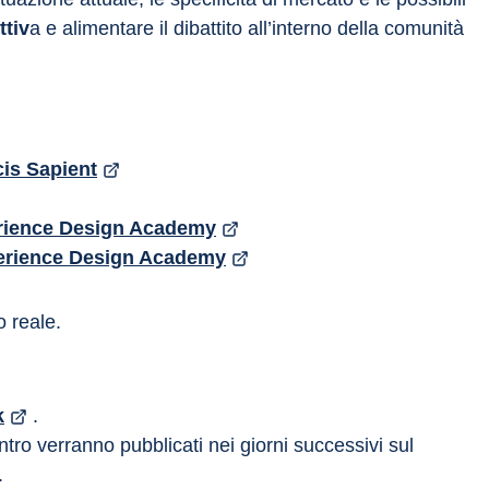
ttiv
a e alimentare il dibattito all’interno della comunità 
cis Sapient
rience Design Academy
erience Design Academy
o reale.
k
 .
ontro verranno pubblicati nei giorni successivi sul 
.