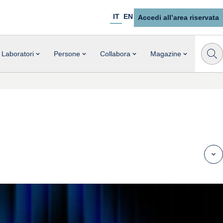
IT
EN
Accedi all’area riservata
Laboratori
Persone
Collabora
Magazine