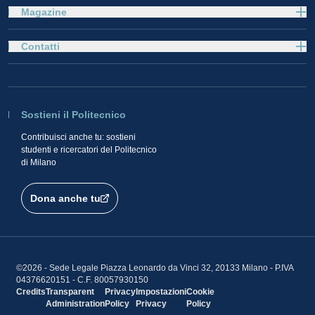
Magazine
Contatti
Sostieni il Politecnico
Contribuisci anche tu: sostieni
studenti e ricercatori del Politecnico
di Milano
Dona anche tu
©2026 - Sede Legale Piazza Leonardo da Vinci 32, 20133 Milano - P.IVA
04376620151 - C.F. 80057930150
Credits
Transparent
Privacy
Impostazioni
Cookie
Administration
Policy
Privacy
Policy