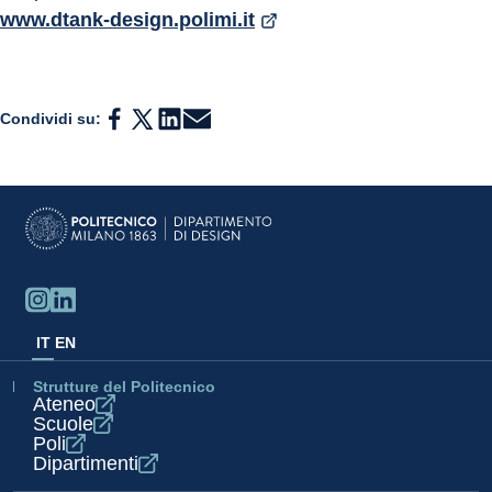
www.dtank-design.polimi.it
Condividi su:
IT
EN
Strutture del Politecnico
Ateneo
Scuole
Poli
Dipartimenti