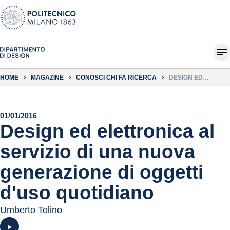
HOME
MAGAZINE
CONOSCI CHI FA RICERCA
DESIGN ED
ELETTRONICA AL
SERVIZIO DI UNA
NUOVA
GENERAZIONE DI
OGGETTI D'USO
QUOTIDIANO
01/01/2016
Design ed elettronica al
servizio di una nuova
generazione di oggetti
d'uso quotidiano
Umberto Tolino
Guarda