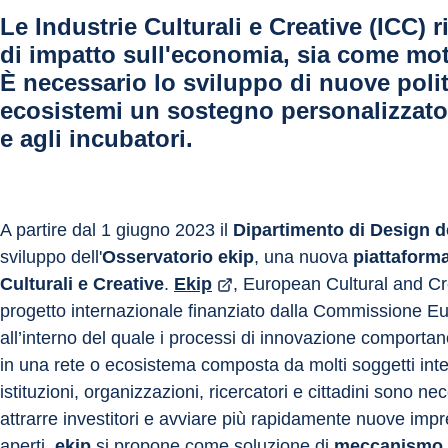
Le Industrie Culturali e Creative (ICC) 
di impatto sull'economia, sia come mo
È necessario lo sviluppo di nuove politi
ecosistemi un sostegno personalizzato, 
e agli incubatori.
A partire dal 1 giugno 2023 il 
Dipartimento di Design de
sviluppo dell'
Osservatorio ekip
, una nuova 
piattaforma
Culturali e Creative
. 
Ekip
, European Cultural and Cre
progetto internazionale finanziato dalla Commissione Eur
all’interno del quale i processi di innovazione comportano
in una rete o ecosistema composta da molti soggetti inte
istituzioni, organizzazioni, ricercatori e cittadini sono 
attrarre investitori e avviare più rapidamente nuove impre
aperti, 
ekip
 si propone come soluzione di 
meccanismo 