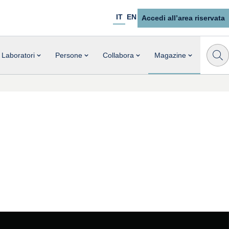
IT
EN
Accedi all’area riservata
Laboratori
Persone
Collabora
Magazine