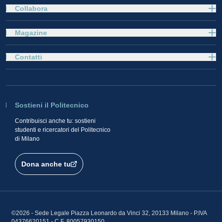
Collabora
Magazine
Contatti
Sostieni il Politecnico
Contribuisci anche tu: sostieni
studenti e ricercatori del Politecnico
di Milano
Dona anche tu
©2026 - Sede Legale Piazza Leonardo da Vinci 32, 20133 Milano - P.IVA
04376620151 - C.F. 80057930150