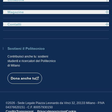
Magazine
Contatti
Sostieni il Politecnico
Contribuisci anche tu: sostieni
studenti e ricercatori del Politecnico
di Milano
Dona anche tu
©2026 - Sede Legale Piazza Leonardo da Vinci 32, 20133 Milano - P.IVA
04376620151 - C.F. 80057930150
Credits
Transparent
Privacy
Impostazioni
Cookie