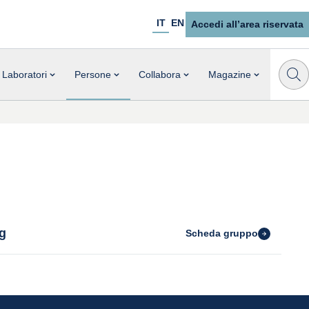
IT
EN
Accedi all’area riservata
Laboratori
Persone
Collabora
Magazine
ng
Scheda gruppo