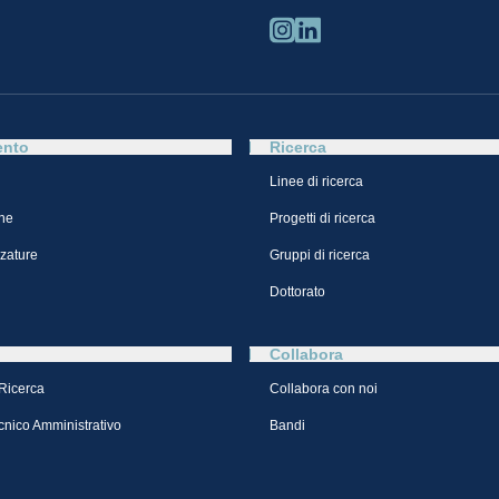
ento
Ricerca
Linee di ricerca
ne
Progetti di ricerca
zzature
Gruppi di ricerca
Dottorato
Collabora
 Ricerca
Collabora con noi
cnico Amministrativo
Bandi