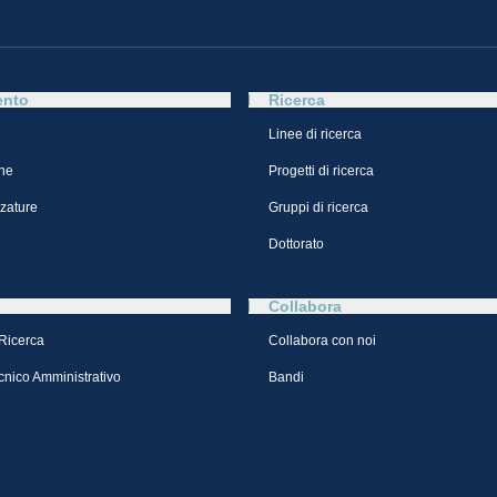
ento
Ricerca
Linee di ricerca
ne
Progetti di ricerca
zzature
Gruppi di ricerca
Dottorato
Collabora
 Ricerca
Collabora con noi
cnico Amministrativo
Bandi