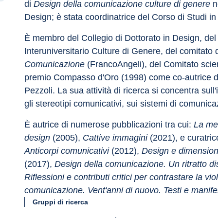
di 
Design della comunicazione culture di genere
 n
Design; è stata coordinatrice del Corso di Studi 
È membro del Collegio di Dottorato in Design, del 
Interuniversitario Culture di Genere, del comitato d
Comunicazione
 (FrancoAngeli), del Comitato scient
premio Compasso d'Oro (1998) come co-autrice del
Pezzoli. La sua attività di ricerca si concentra sull'
gli stereotipi comunicativi, sui sistemi di comunic
È autrice di numerose pubblicazioni tra cui: 
La mes
design
 (2005), 
Cattive immagini
 (2021), e curatrice
Anticorpi comunicativi
 (2012), 
Design e dimension
(2017), 
Design della comunicazione. Un ritratto disc
Riflessioni e contributi critici per contrastare la v
comunicazione. Vent'anni di nuovo. Testi e manifest
Gruppi di ricerca