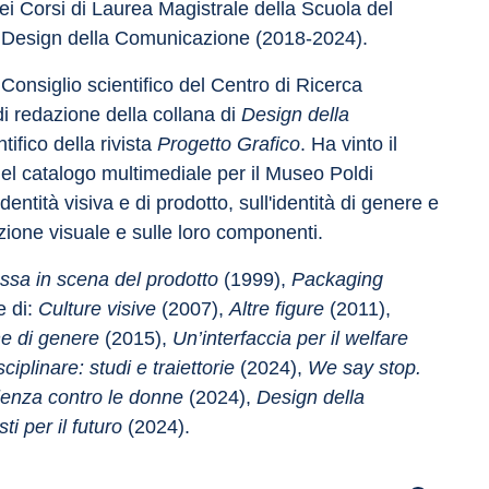
ei Corsi di Laurea Magistrale della Scuola del 
in Design della Comunicazione (2018-2024).
Consiglio scientifico del Centro di Ricerca 
i redazione della collana di 
Design della 
ifico della rivista 
Progetto Grafico
. Ha vinto il 
 catalogo multimediale per il Museo Poldi 
identità visiva e di prodotto, sull'identità di genere e 
azione visuale e sulle loro componenti.
sa in scena del prodotto 
(1999), 
Packaging 
 di: 
Culture visive
 (2007), 
Altre figure
 (2011), 
e di genere
 (2015), 
Un’interfaccia per il welfare
iplinare: studi e traiettorie
 (2024), 
We say stop. 
iolenza contro le donne
 (2024), 
Design della 
i per il futuro
 (2024).