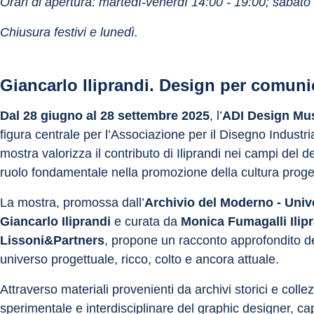
Orari di apertura: martedì-venerdì 14:00 - 19:00; sabato 
Chiusura festivi e lunedì.
Giancarlo Iliprandi. Design per comuni
Dal 28 giugno al 28 settembre 2025
, l’
ADI Design M
figura centrale per l’Associazione per il Disegno Industri
mostra valorizza il contributo di Iliprandi nei campi del de
ruolo fondamentale nella promozione della cultura proget
La mostra, promossa dall’
Archivio del Moderno - Univer
Giancarlo Iliprandi
 e curata da 
Monica Fumagalli Ilipr
Lissoni&Partners
, propone un racconto approfondito de
universo progettuale, ricco, colto e ancora attuale.
Attraverso materiali provenienti da archivi storici e colle
sperimentale e interdisciplinare del graphic designer, c