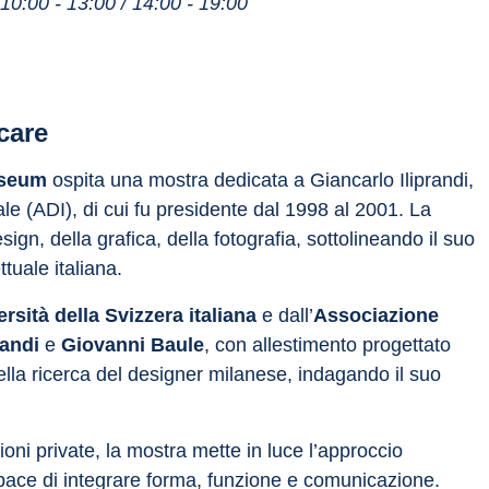
10:00 - 13:00 / 14:00 - 19:00
care
useum
 ospita una mostra dedicata a Giancarlo Iliprandi, 
ale (ADI), di cui fu presidente dal 1998 al 2001. La 
sign, della grafica, della fotografia, sottolineando il suo 
tuale italiana.
sità della Svizzera italiana 
e dall’
Associazione 
andi 
e
 Giovanni Baule
, con allestimento progettato 
lla ricerca del designer milanese, indagando il suo 
zioni private, la mostra mette in luce l’approccio 
apace di integrare forma, funzione e comunicazione.