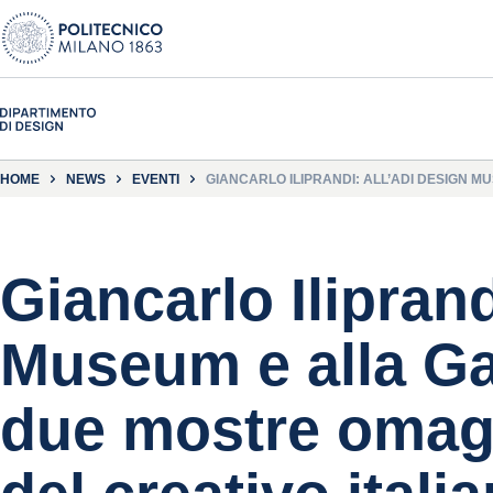
HOME
NEWS
EVENTI
GIANCARLO ILIPRANDI: ALL’ADI DESIGN M
Giancarlo Iliprand
Museum e alla Ga
due mostre omagg