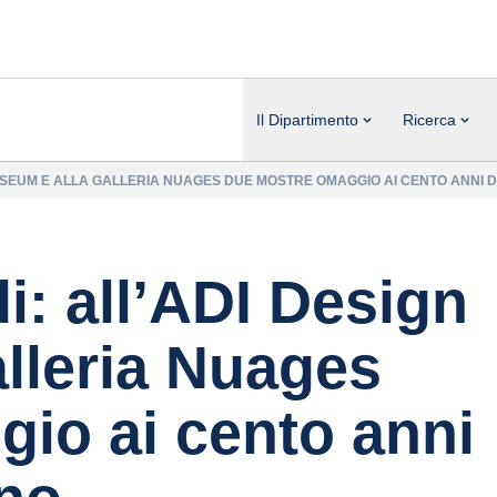
Il Dipartimento
Ricerca
USEUM E ALLA GALLERIA NUAGES DUE MOSTRE OMAGGIO AI CENTO ANNI D
i: all’ADI Design
lleria Nuages
io ai cento anni