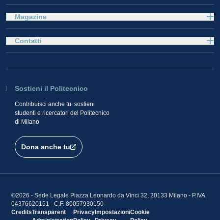
Magazine
Contatti
Sostieni il Politecnico
Contribuisci anche tu: sostieni
studenti e ricercatori del Politecnico
di Milano
Dona anche tu
©2026 - Sede Legale Piazza Leonardo da Vinci 32, 20133 Milano - P.IVA
04376620151 - C.F. 80057930150
Credits
Transparent
Privacy
Impostazioni
Cookie