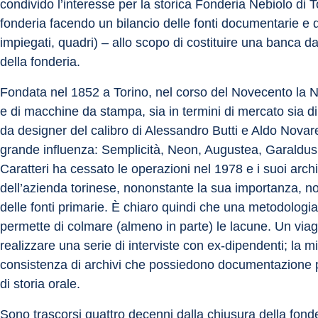
condivido l’interesse per la storica Fonderia Nebiolo di To
fonderia facendo un bilancio delle fonti documentarie e 
impiegati, quadri) – allo scopo di costituire una banca da
della fonderia.
Fondata nel 1852 a Torino, nel corso del Novecento la Neb
e di macchine da stampa, sia in termini di mercato sia di 
da designer del calibro di Alessandro Butti e Aldo Novare
grande influenza: Semplicità, Neon, Augustea, Garaldus, 
Caratteri ha cessato le operazioni nel 1978 e i suoi archiv
dell’azienda torinese, nononstante la sua importanza, non
delle fonti primarie. È chiaro quindi che una metodologia d
permette di colmare (almeno in parte) le lacune. Un via
realizzare una serie di interviste con ex-dipendenti; la m
consistenza di archivi che possiedono documentazione pot
di storia orale.
Sono trascorsi quattro decenni dalla chiusura della fonde