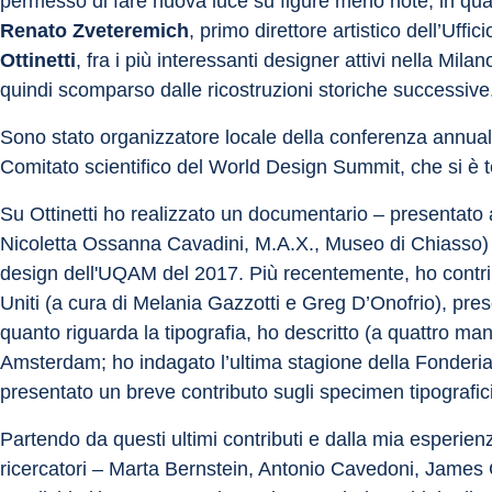
permesso di fare nuova luce su figure meno note, in qual
Renato Zveteremich
, primo direttore artistico dell’Uffic
Ottinetti
, fra i più interessanti designer attivi nella Mil
quindi scomparso dalle ricostruzioni storiche successive
Sono stato organizzatore locale della conferenza annuale
Comitato scientifico del World Design Summit, che si è 
Su Ottinetti ho realizzato un documentario – presentato 
Nicoletta Ossanna Cavadini, M.A.X., Museo di Chiasso) 
design dell'UQAM del 2017. Più recentemente, ho contribui
Uniti (a cura di Melania Gazzotti e Greg D’Onofrio), presen
quanto riguarda la tipografia, ho descritto (a quattro mani
Amsterdam; ho indagato l’ultima stagione della Fonderia 
presentato un breve contributo sugli specimen tipografi
Partendo da questi ultimi contributi e dalla mia esperienz
ricercatori – Marta Bernstein, Antonio Cavedoni, James