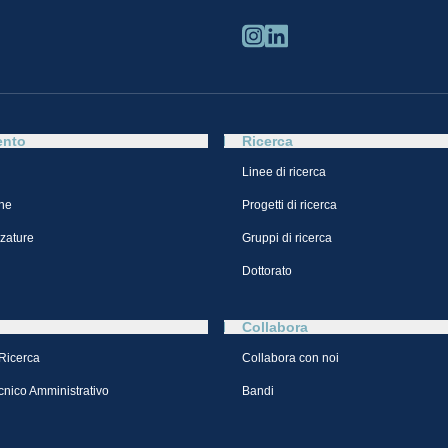
ento
Ricerca
Linee di ricerca
ne
Progetti di ricerca
zzature
Gruppi di ricerca
Dottorato
Collabora
 Ricerca
Collabora con noi
cnico Amministrativo
Bandi