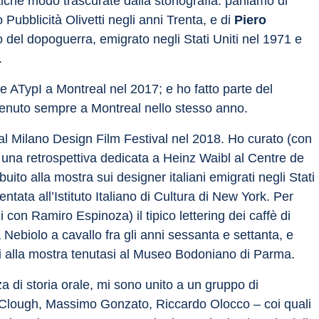
che modo trascurate dalla storiografia: parliamo di 
io Pubblicità Olivetti negli anni Trenta, e di 
Piero 
ano del dopoguerra, emigrato negli Stati Uniti nel 1971 e 
.
 ATypI a Montreal nel 2017; e ho fatto parte del 
tenuto sempre a Montreal nello stesso anno.
al Milano Design Film Festival nel 2018. Ho curato (con 
una retrospettiva dedicata a Heinz Waibl al Centre de 
to alla mostra sui designer italiani emigrati negli Stati 
tata all’Istituto Italiano di Cultura di New York. Per 
 con Ramiro Espinoza) il tipico lettering dei caffè di 
Nebiolo a cavallo fra gli anni sessanta e settanta, e 
ci alla mostra tenutasi al Museo Bodoniano di Parma.
a di storia orale, mi sono unito a un gruppo di 
 Clough, Massimo Gonzato, Riccardo Olocco – coi quali 