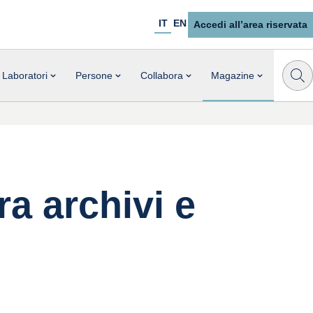
IT
EN
Accedi all’area riservata
Laboratori
Persone
Collabora
Magazine
ra archivi e