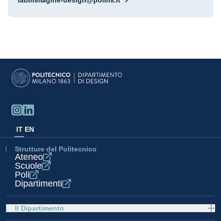
labimmagine-design@polimi.it
IT
EN
Strutture del Politecnico
Ateneo
Scuole
Poli
Dipartimenti
Il Dipartimento