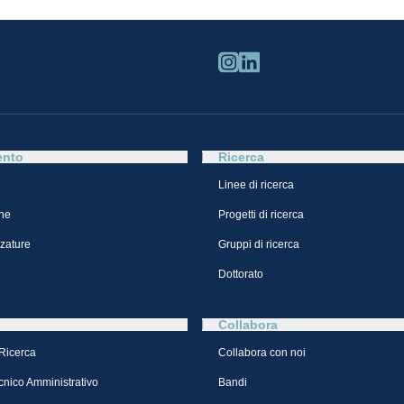
ento
Ricerca
Linee di ricerca
ne
Progetti di ricerca
zzature
Gruppi di ricerca
Dottorato
Collabora
 Ricerca
Collabora con noi
cnico Amministrativo
Bandi