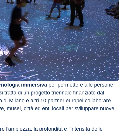
ecnologia immersiva
 per permettere alle persone 
Si tratta di un progetto triennale finanziato dal 
di Milano e altri 10 partner europei collaborare 
ve, musei, città ed enti locali per sviluppare nuove 
 l'ampiezza, la profondità e l'intensità delle 