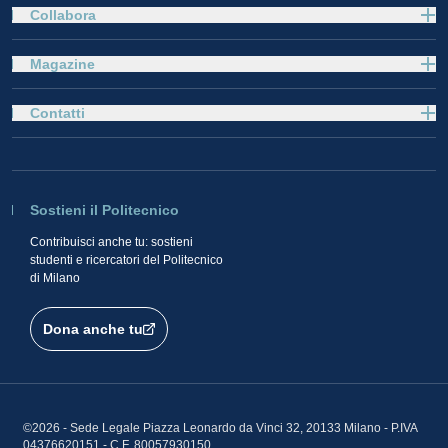
Collabora
Magazine
Contatti
Sostieni il Politecnico
Contribuisci anche tu: sostieni
studenti e ricercatori del Politecnico
di Milano
Dona anche tu
©2026 - Sede Legale Piazza Leonardo da Vinci 32, 20133 Milano - P.IVA
04376620151 - C.F. 80057930150